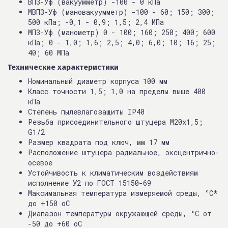
ВП3-Уф (вакуумметр) -100 - 0 кПа
МВП3-Уф (мановакуумметр) -100 - 60; 150; 300;
500 кПа; -0,1 - 0,9; 1,5; 2,4 МПа
МП3-Уф (манометр) 0 - 100; 160; 250; 400; 600
кПа; 0 - 1,0; 1,6; 2,5; 4,0; 6,0; 10; 16; 25;
40; 60 МПа
Технические характеристики
Номинальный диаметр корпуса 100 мм
Класс точности 1,5; 1,0 на пределы выше 400
кПа
Степень пылевлагозащиты IP40
Резьба присоединительного штуцера М20х1,5;
G1/2
Размер квадрата под ключ, мм 17 мм
Расположение штуцера радиальное, эксцентрично-
осевое
Устойчивость к климатическим воздействиям
исполнение У2 по ГОСТ 15150-69
Максимальная температура измеряемой среды, °С*
до +150 оС
Диапазон температуры окружающей среды, °С от
-50 до +60 оС